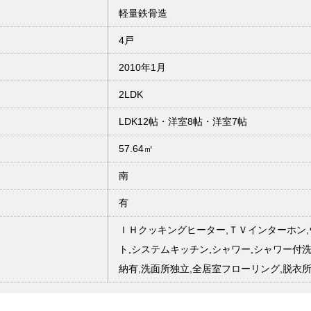
軽量鉄骨造
4戸
2010年1月
2LDK
LDK12帖・洋室8帖・洋室7帖
57.64㎡
南
有
ＩＨクッキングヒーター,ＴＶインターホン,
ト,システムキッチン,シャワー,シャワー付洗
納有,洗面所独立,全居室フローリング,脱衣