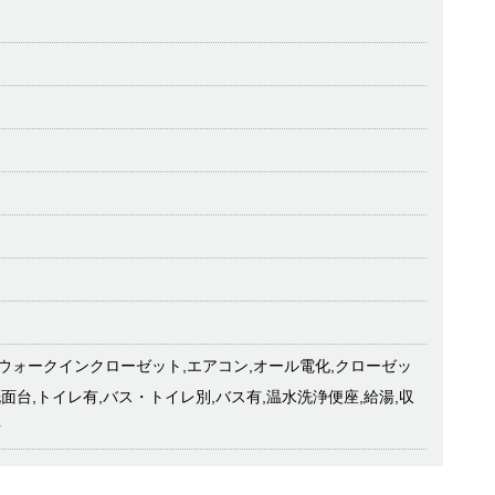
ウォークインクローゼット,エアコン,オール電化,クローゼッ
面台,トイレ有,バス・トイレ別,バス有,温水洗浄便座,給湯,収
所