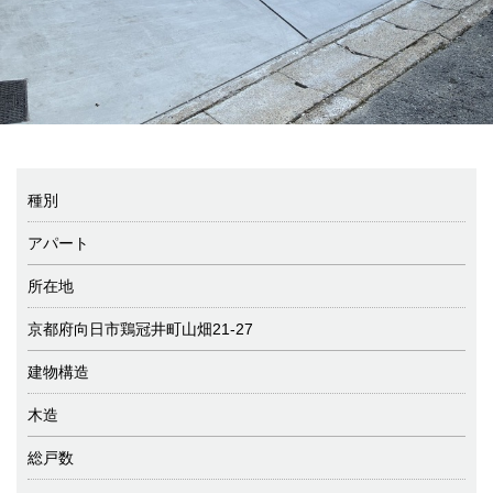
種別
アパート
所在地
京都府向日市鶏冠井町山畑21-27
建物構造
木造
総戸数