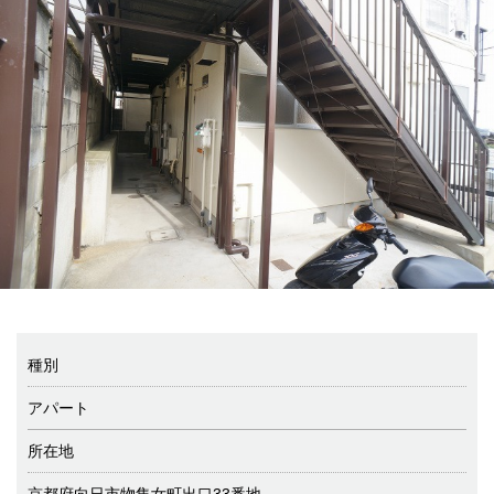
種別
アパート
所在地
京都府向日市物集女町出口33番地