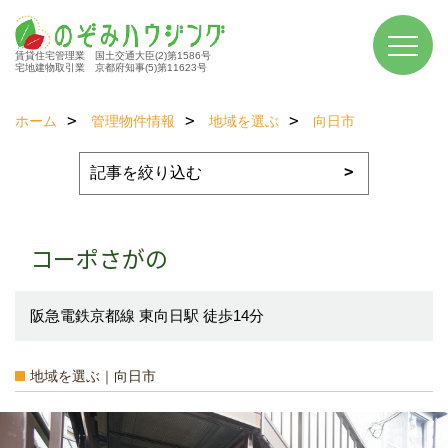
賃貸住宅管理業 国土交通大臣(2)第1586号
宅地建物取引業 京都府知事(5)第11623号
ホーム
管理物件情報
地域を選ぶ
向日市
コーポさがの
阪急電鉄京都線 東向日駅 徒歩14分
地域を選ぶ｜向日市