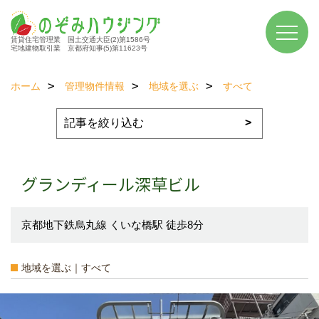
賃貸住宅管理業 国土交通大臣(2)第1586号
宅地建物取引業 京都府知事(5)第11623号
ホーム
管理物件情報
地域を選ぶ
すべて
グランディール深草ビル
京都地下鉄烏丸線 くいな橋駅 徒歩8分
地域を選ぶ｜すべて