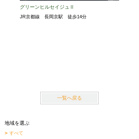
グリーンヒルセイジュⅡ
JR京都線 長岡京駅 徒歩14分
La・Gr
近鉄京都
一覧へ戻る
地域を選ぶ
すべて