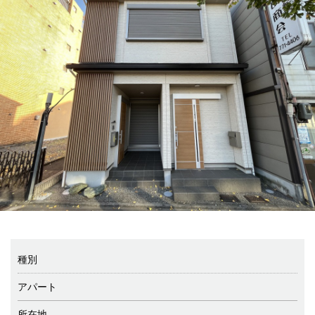
種別
アパート
所在地