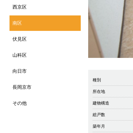
西京区
南区
伏見区
山科区
向日市
種別
長岡京市
所在地
建物構造
その他
総戸数
築年月