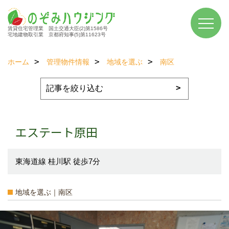
賃貸住宅管理業 国土交通大臣(2)第1586号
宅地建物取引業 京都府知事(5)第11623号
ホーム
管理物件情報
地域を選ぶ
南区
エステート原田
東海道線 桂川駅 徒歩7分
地域を選ぶ｜南区