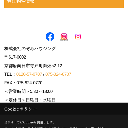
管理物件情報
株式会社のぞみハウジング
〒617-0002
京都府向日市寺戸町向畑52-12
TEL：
0120-57-0707
/
075-924-0707
FAX：075-924-0770
＜営業時間＞9:30～18:00
＜定休日＞日曜日・水曜日
Cookieポリシー
Copyright (c) Nozomi Housing. All Rights Reserved.
当サイトではCookieを使用します。