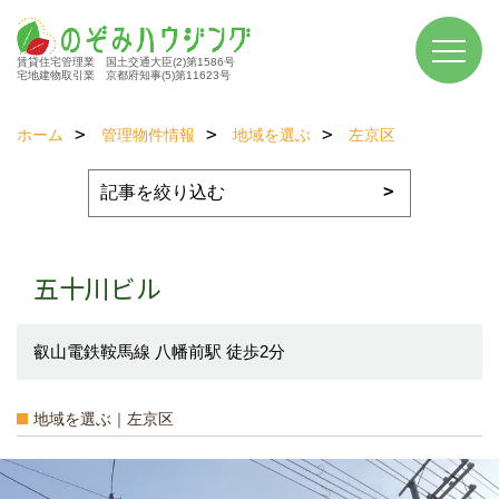
賃貸住宅管理業 国土交通大臣(2)第1586号
宅地建物取引業 京都府知事(5)第11623号
ホーム
管理物件情報
地域を選ぶ
左京区
五十川ビル
叡山電鉄鞍馬線 八幡前駅 徒歩2分
地域を選ぶ｜左京区