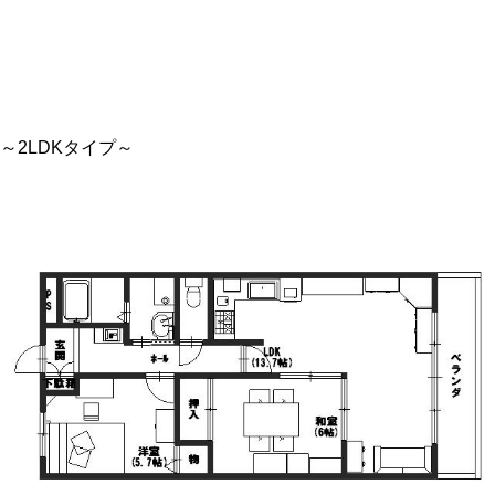
～2LDKタイプ～