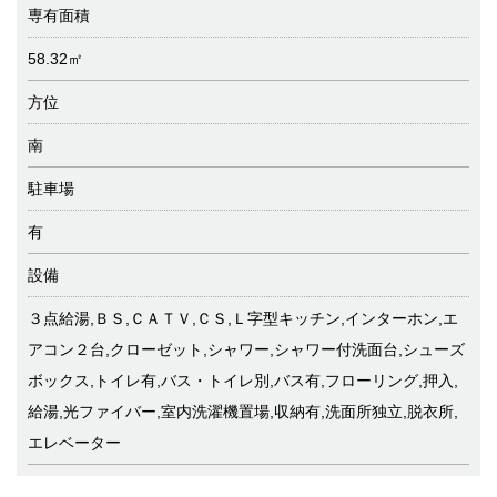
専有面積
58.32㎡
方位
南
駐車場
有
設備
３点給湯,ＢＳ,ＣＡＴＶ,ＣＳ,Ｌ字型キッチン,インターホン,エ
アコン２台,クローゼット,シャワー,シャワー付洗面台,シューズ
ボックス,トイレ有,バス・トイレ別,バス有,フローリング,押入,
給湯,光ファイバー,室内洗濯機置場,収納有,洗面所独立,脱衣所,
エレベーター