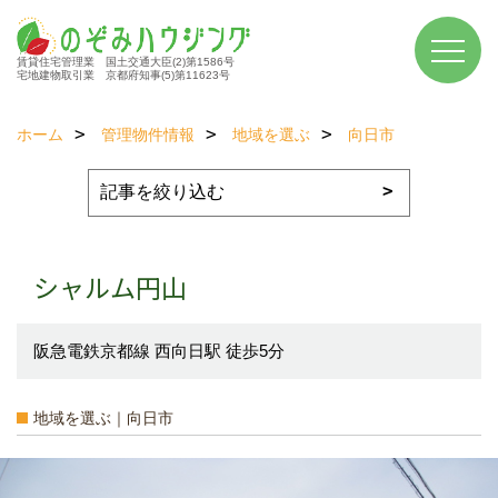
賃貸住宅管理業 国土交通大臣(2)第1586号
宅地建物取引業 京都府知事(5)第11623号
ホーム
管理物件情報
地域を選ぶ
向日市
シャルム円山
阪急電鉄京都線 西向日駅 徒歩5分
地域を選ぶ｜向日市