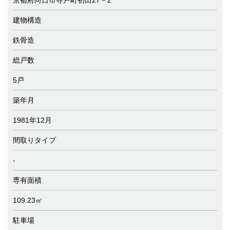
京都府向日市寺戸町初田27－2
建物構造
鉄骨造
総戸数
5戸
築年月
1981年12月
間取りタイプ
-
専有面積
109.23㎡
駐車場