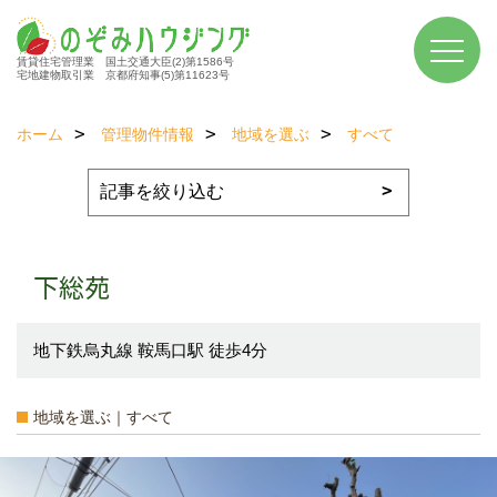
賃貸住宅管理業 国土交通大臣(2)第1586号
宅地建物取引業 京都府知事(5)第11623号
ホーム
管理物件情報
地域を選ぶ
すべて
下総苑
地下鉄烏丸線 鞍馬口駅 徒歩4分
地域を選ぶ｜すべて