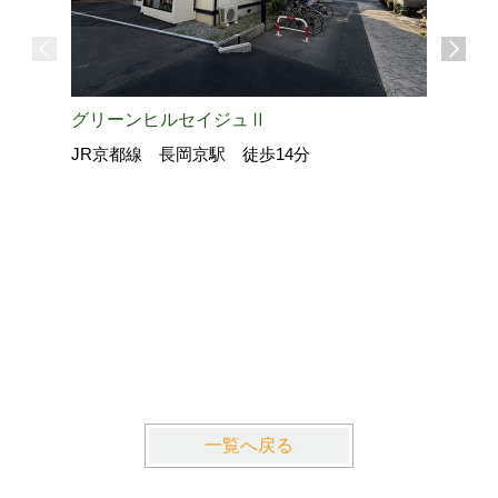
グリーンヒルセイジュⅡ
JR京都線 長岡京駅 徒歩14分
La・Gr
近鉄京都
一覧へ戻る