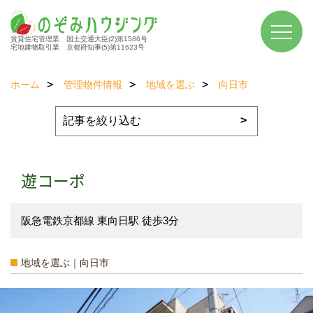
賃貸住宅管理業 国土交通大臣(2)第1586号
宅地建物取引業 京都府知事(5)第11623号
ホーム
管理物件情報
地域を選ぶ
向日市
遊コーポ
阪急電鉄京都線 東向日駅 徒歩3分
地域を選ぶ｜向日市