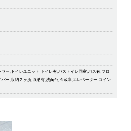
ャワー,トイレユニット,トイレ有,バストイレ同室,バス有,フロ
イバー,収納２ヶ所,収納有,洗面台,冷蔵庫,エレベーター,コイン