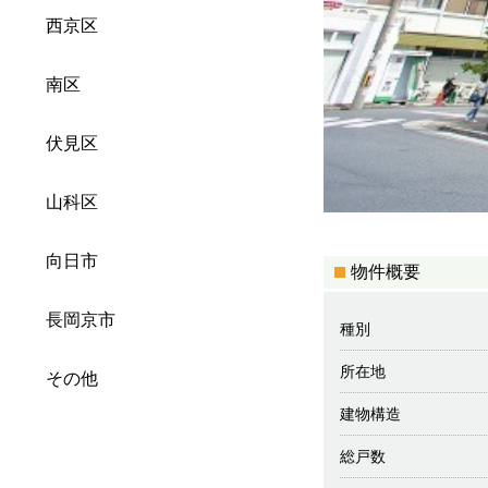
西京区
南区
伏見区
山科区
向日市
物件概要
長岡京市
種別
所在地
その他
建物構造
総戸数