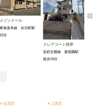
メゾンドール
東海道本線 向日町駅
22分
クレアコート精華
ピーターパ
近鉄京都線 新祝園駅
阪急電鉄京
徒歩15分
駅 徒歩3
右京区
上京区