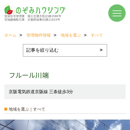
賃貸住宅管理業 国土交通大臣(2)第1586号
宅地建物取引業 京都府知事(5)第11623号
ホーム
管理物件情報
地域を選ぶ
すべて
フルール川端
京阪電気鉄道京阪線 三条徒歩3分
地域を選ぶ｜すべて