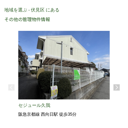
地域を選ぶ - 伏見区 にある
その他の管理物件情報
グランデ
セジュール久我
京都地下
阪急京都線 西向日駅 徒歩35分