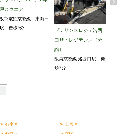
阪急京都線
戸スクエア
歩3分
阪急電鉄京都線 東向日
駅 徒歩9分
プレサンスロジェ洛西
口ザ・レジデンス（分
譲）
阪急京都線 洛西口駅 徒
歩7分
右京区
上京区
西京区
南区