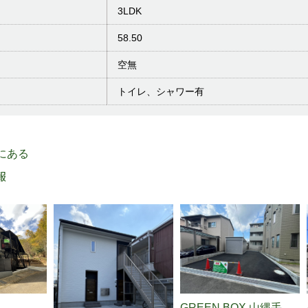
3LDK
58.50
空無
トイレ、シャワー有
 にある
報
GREEN BOX 山縄手