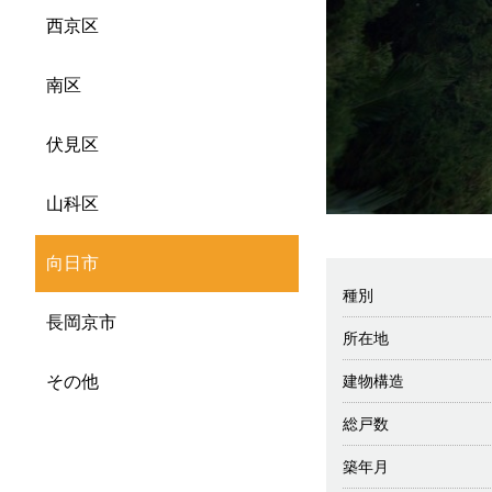
西京区
南区
伏見区
山科区
向日市
種別
長岡京市
所在地
建物構造
その他
総戸数
築年月