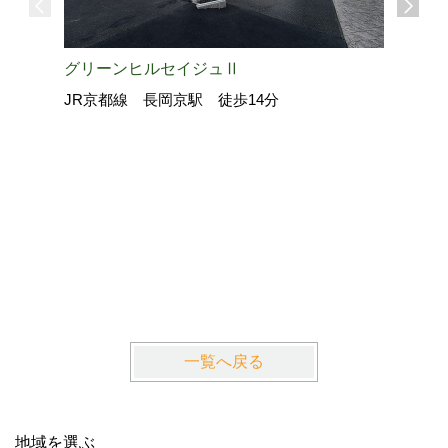
グリーンヒルセイジュⅡ
JR京都線 長岡京駅 徒歩14分
La・Gr
近鉄京都
一覧へ戻る
地域を選ぶ