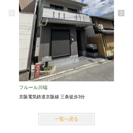
グランハ
地下鉄烏
フルール川端
京阪電気鉄道京阪線 三条徒歩3分
一覧へ戻る