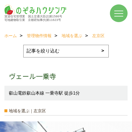
賃貸住宅管理業 国土交通大臣(2)第1586号
宅地建物取引業 京都府知事(5)第11623号
ホーム
管理物件情報
地域を選ぶ
左京区
ヴェール一乗寺
叡山電鉄叡山本線 一乗寺駅 徒歩1分
地域を選ぶ｜左京区