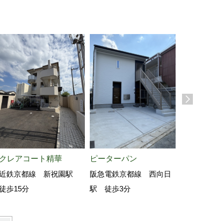
クレアコート精華
ピーターパン
Lieto木幡
近鉄京都線 新祝園駅
阪急電鉄京都線 西向日
JR奈良線
徒歩15分
駅 徒歩3分
約5分