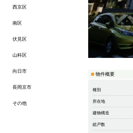
西京区
南区
伏見区
山科区
向日市
物件概要
長岡京市
種別
所在地
その他
建物構造
総戸数