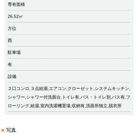
専有面積
26.52㎡
方位
西
駐車場
有
設備
２口コンロ,３点給湯,エアコン,クローゼット,システムキッチン,
シャワー,シャワー付洗面台,トイレ有,バス・トイレ別,バス有,フ
ローリング,給湯,室内洗濯機置場,収納有,洗面所独立,脱衣所
写真