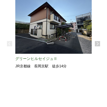
グリーンヒルセイジュⅡ
JR京都線 長岡京駅 徒歩14分
La・Gr