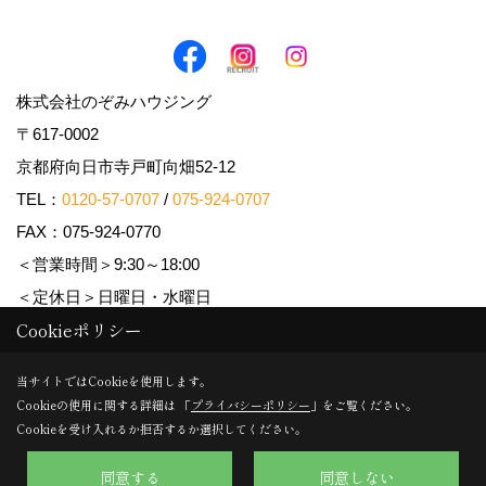
株式会社のぞみハウジング
〒617-0002
京都府向日市寺戸町向畑52-12
TEL：
0120-57-0707
/
075-924-0707
FAX：075-924-0770
＜営業時間＞9:30～18:00
＜定休日＞日曜日・水曜日
Cookieポリシー
Copyright (c) Nozomi Housing. All Rights Reserved.
当サイトではCookieを使用します。
Cookieの使用に関する詳細は 「
プライバシーポリシー
」をご覧ください。
Produced by
ゴデスクリエイト
Cookieを受け入れるか拒否するか選択してください。
同意する
同意しない