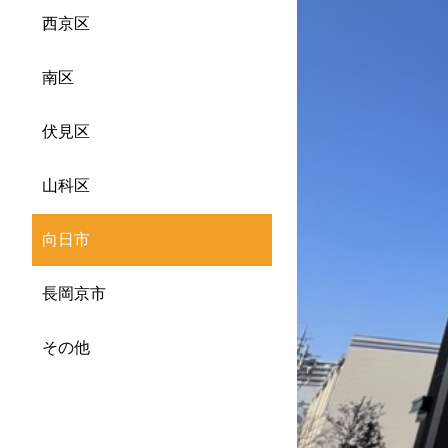
西京区
南区
伏見区
山科区
向日市
長岡京市
その他