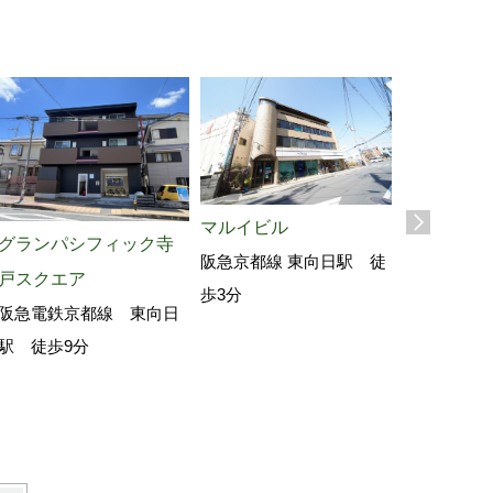
マルイビル
グランパシフィック寺
物集女町南
阪急京都線 東向日駅 徒
戸スクエア
地
歩3分
阪急電鉄京都線 東向日
阪急京都線
駅 徒歩9分
歩16分