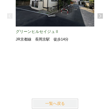
グリーンヒルセイジュⅡ
JR京都線 長岡京駅 徒歩14分
La・Gr
近鉄京都
一覧へ戻る