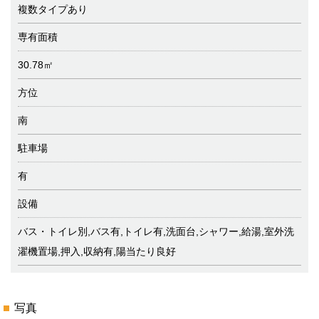
複数タイプあり
専有面積
30.78㎡
方位
南
駐車場
有
設備
バス・トイレ別,バス有,トイレ有,洗面台,シャワー,給湯,室外洗
濯機置場,押入,収納有,陽当たり良好
写真