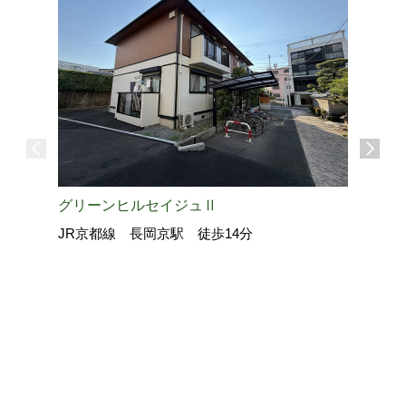
グリーンヒルセイジュⅡ
JR京都線 長岡京駅 徒歩14分
La・Gr
近鉄京都