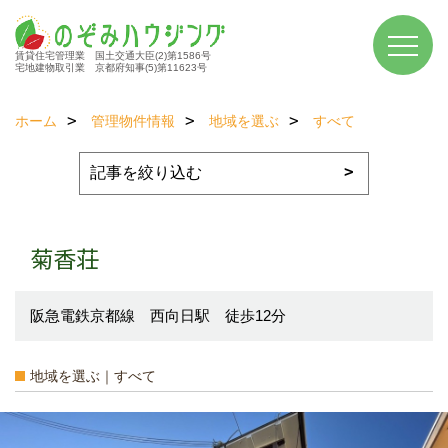
賃貸住宅管理業 国土交通大臣(2)第1586号
宅地建物取引業 京都府知事(5)第11623号
ホーム
管理物件情報
地域を選ぶ
すべて
菊香荘
阪急電鉄京都線 西向日駅 徒歩12分
地域を選ぶ｜すべて