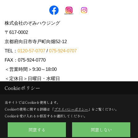
株式会社のぞみハウジング
〒617-0002
京都府向日市寺戸町向畑52-12
TEL：
0120-57-0707
/
075-924-0707
FAX：075-924-0770
＜営業時間＞9:30～18:00
＜定休日＞日曜日・水曜日
Cookieポリシー
Copyright (c) Nozomi Housing. All Rights Reserved.
当サイトではCookieを使用します。
Cookieの使用に関する詳細は 「
プライバシーポリシー
」をご覧ください。
Produced by
ゴデスクリエイト
Cookieを受け入れるか拒否するか選択してください。
同意する
同意しない