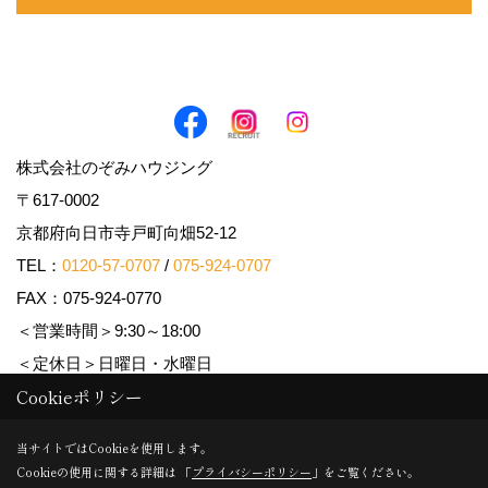
株式会社のぞみハウジング
〒617-0002
京都府向日市寺戸町向畑52-12
TEL：
0120-57-0707
/
075-924-0707
FAX：075-924-0770
＜営業時間＞9:30～18:00
＜定休日＞日曜日・水曜日
Cookieポリシー
Copyright (c) Nozomi Housing. All Rights Reserved.
当サイトではCookieを使用します。
Cookieの使用に関する詳細は 「
プライバシーポリシー
」をご覧ください。
Produced by
ゴデスクリエイト