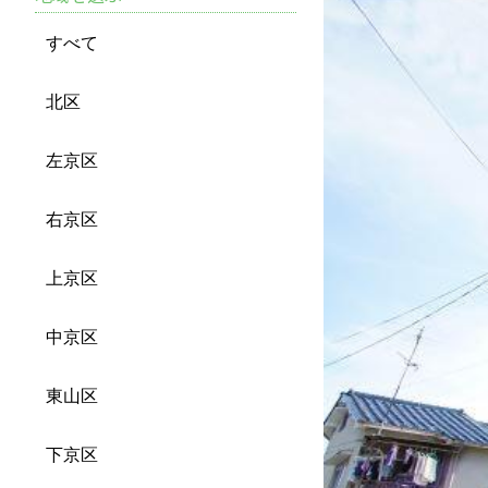
すべて
北区
左京区
右京区
上京区
中京区
東山区
下京区