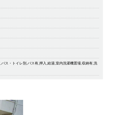
,バス・トイレ別,バス有,押入,給湯,室内洗濯機置場,収納有,洗