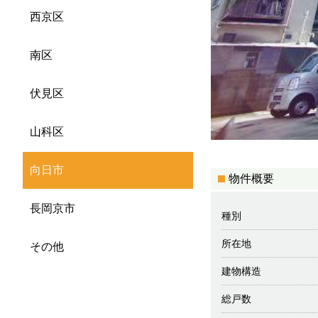
西京区
南区
伏見区
山科区
向日市
物件概要
長岡京市
種別
所在地
その他
建物構造
総戸数