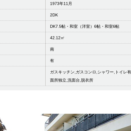
1973年11月
2DK
DK7.5帖・和室（洋室）6帖・和室6帖
42.12㎡
南
有
ガスキッチン,ガスコンロ,シャワー,トイレ有
面所独立,洗面台,脱衣所