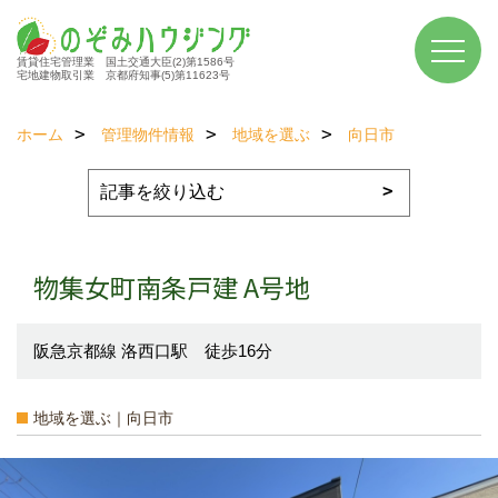
賃貸住宅管理業 国土交通大臣(2)第1586号
宅地建物取引業 京都府知事(5)第11623号
ホーム
管理物件情報
地域を選ぶ
向日市
物集女町南条戸建 A号地
阪急京都線 洛西口駅 徒歩16分
地域を選ぶ｜向日市