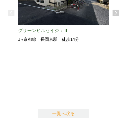
グリーンヒルセイジュⅡ
JR京都線 長岡京駅 徒歩14分
La・Gr
近鉄京都
一覧へ戻る