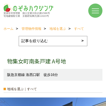
賃貸住宅管理業 国土交通大臣(2)第1586号
宅地建物取引業 京都府知事(5)第11623号
ホーム
管理物件情報
地域を選ぶ
すべて
物集女町南条戸建 A号地
阪急京都線 洛西口駅 徒歩16分
地域を選ぶ｜すべて