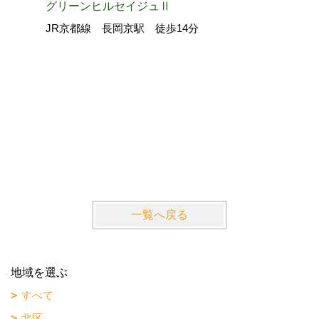
グリーンヒルセイジュⅡ
JR京都線 長岡京駅 徒歩14分
La・Gr
近鉄京都
一覧へ戻る
地域を選ぶ
すべて
北区