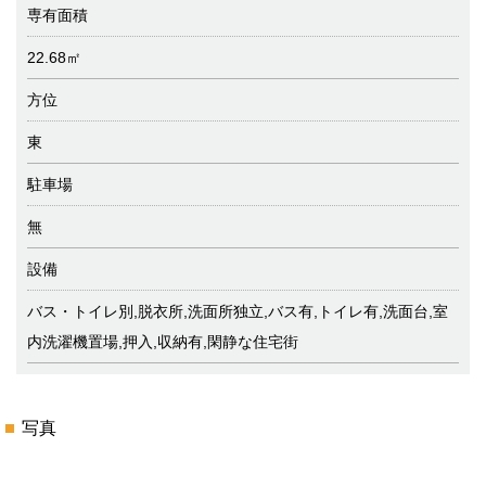
専有面積
22.68㎡
方位
東
駐車場
無
設備
バス・トイレ別,脱衣所,洗面所独立,バス有,トイレ有,洗面台,室
内洗濯機置場,押入,収納有,閑静な住宅街
写真