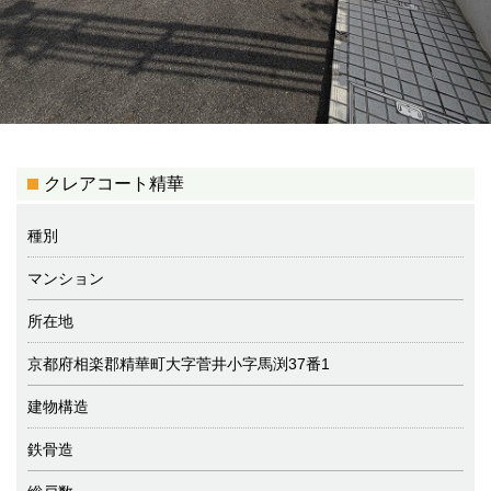
クレアコート精華
種別
マンション
所在地
京都府相楽郡精華町大字菅井小字馬渕37番1
建物構造
鉄骨造