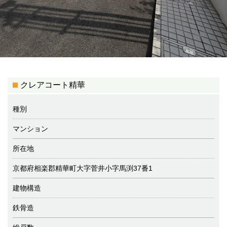
クレアコート精華
種別
マンション
所在地
京都府相楽郡精華町大字菅井小字馬渕37番1
建物構造
鉄骨造