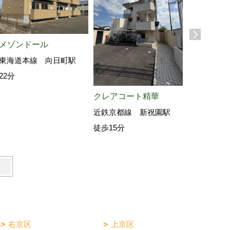
メゾンドール
東海道本線 向日町駅
22分
クレアコート精華
ピーターパ
近鉄京都線 新祝園駅
阪急電鉄京
徒歩15分
駅 徒歩3
右京区
上京区