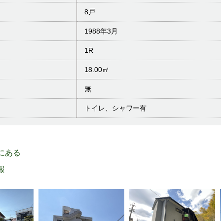
8戸
1988年3月
1R
18.00㎡
無
トイレ、シャワー有
 にある
報