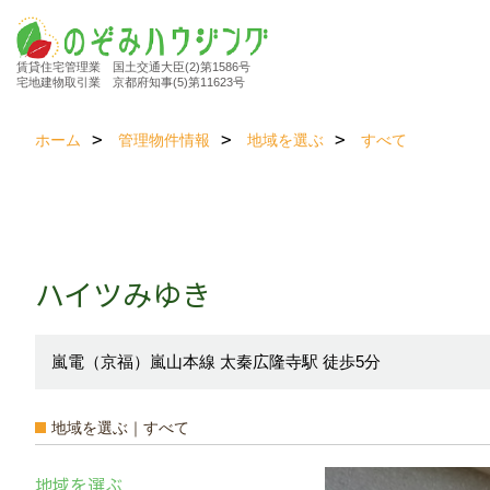
賃貸住宅管理業 国土交通大臣(2)第1586号
宅地建物取引業 京都府知事(5)第11623号
ホーム
管理物件情報
地域を選ぶ
すべて
ハイツみゆき
嵐電（京福）嵐山本線 太秦広隆寺駅 徒歩5分
地域を選ぶ｜すべて
地域を選ぶ