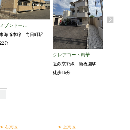
メゾンドール
東海道本線 向日町駅
22分
クレアコート精華
ピーターパ
近鉄京都線 新祝園駅
阪急電鉄京
徒歩15分
駅 徒歩3
右京区
上京区