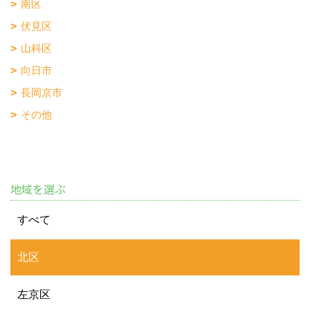
株式会社のぞみハウジング
〒617-0002
京都府向日市寺戸町向畑52-12
TEL：
0120-57-0707
/
075-924-0707
FAX：075-924-0770
＜営業時間＞9:30～18:00
＜定休日＞日曜日・水曜日
Copyright (c) Nozomi Housing. All Rights Reserved.
Produced by
ゴデスクリエイト