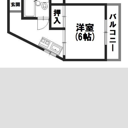
下総苑
地下鉄烏
ルモン紫野（分譲）
京都地下鉄烏丸線 鞍馬口駅 徒歩9分