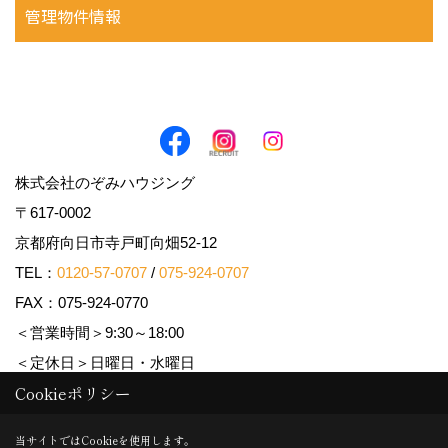
管理物件情報
株式会社のぞみハウジング
〒617-0002
京都府向日市寺戸町向畑52-12
TEL：
0120-57-0707
/
075-924-0707
FAX：075-924-0770
＜営業時間＞9:30～18:00
＜定休日＞日曜日・水曜日
Cookieポリシー
Copyright (c) Nozomi Housing. All Rights Reserved.
当サイトではCookieを使用します。