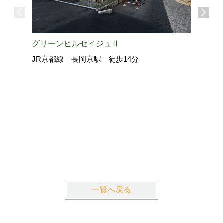
グリーンヒルセイジュⅡ
JR京都線 長岡京駅 徒歩14分
La・Gr
近鉄京都
一覧へ戻る