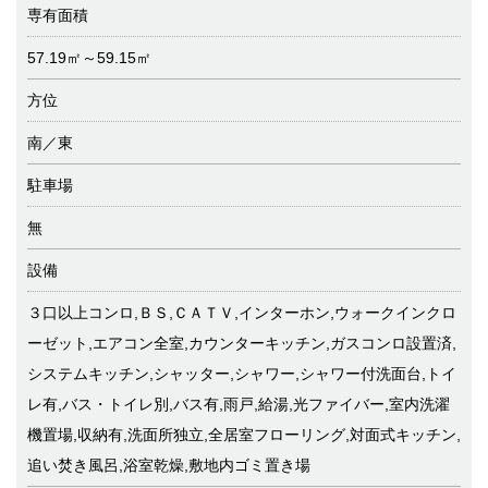
専有面積
57.19㎡～59.15㎡
方位
南／東
駐車場
無
設備
３口以上コンロ,ＢＳ,ＣＡＴＶ,インターホン,ウォークインクロ
ーゼット,エアコン全室,カウンターキッチン,ガスコンロ設置済,
システムキッチン,シャッター,シャワー,シャワー付洗面台,トイ
レ有,バス・トイレ別,バス有,雨戸,給湯,光ファイバー,室内洗濯
機置場,収納有,洗面所独立,全居室フローリング,対面式キッチン,
追い焚き風呂,浴室乾燥,敷地内ゴミ置き場