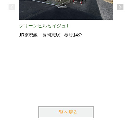
グリーンヒルセイジュⅡ
JR京都線 長岡京駅 徒歩14分
La・Gr
近鉄京都
一覧へ戻る