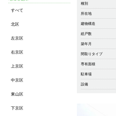
種別
すべて
所在地
建物構造
北区
総戸数
左京区
築年月
右京区
間取りタイプ
専有面積
上京区
駐車場
中京区
設備
東山区
下京区