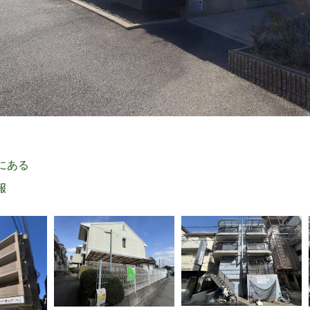
 にある
報