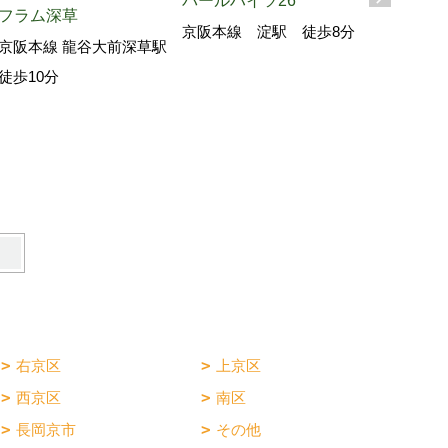
パールハイツ26
フラム深草
京阪本線 淀駅 徒歩8分
京阪本線 龍谷大前深草駅
徒歩10分
ビラ―ジュ
京阪本線 
駅 徒歩8
右京区
上京区
西京区
南区
長岡京市
その他