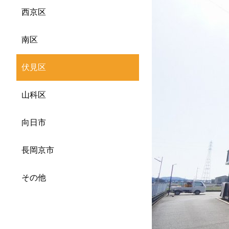
西京区
南区
伏見区
山科区
向日市
長岡京市
その他