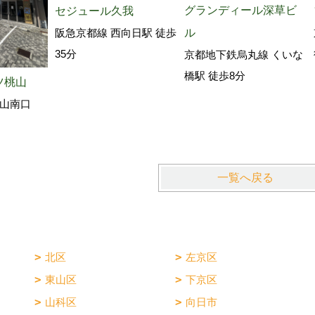
グランディール深草ビ
セジュール久我
阪急京都線 西向日駅 徒歩
ル
35分
京都地下鉄烏丸線 くいな
橋駅 徒歩8分
ツ桃山
山南口
一覧へ戻る
北区
左京区
東山区
下京区
山科区
向日市