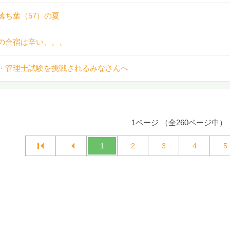
落ち葉（57）の夏
の合宿は辛い、、、
・管理士試験を挑戦されるみなさんへ
1ページ （全260ページ中）
1
2
3
4
5