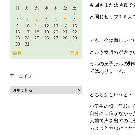
今回もまた決勝戦で
日
月
火
水
木
金
土
1
と同じセリフを叫ん
2
3
4
5
6
7
8
9
10
11
12
13
14
15
16
17
18
19
20
21
22
23
24
25
26
27
28
29
でも、今は悔しいと
30
31
という気持ちが大き
前月
翌月
うちの息子たちの野
ではありません。
アーカイブ
どちらかというと・
小学生の頃、学校に
自分に自信がなかっ
人前で声を出すのも
ちょっと弱虫だった