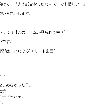
負けて、『ええ試合やったな～ぁ、でも惜しい！』
でいる気がします。
いうより【このチームが見られて幸せ】
いです。
球部は、いわゆる“エリート集団”
・・・
なじめなかった子。
た子。
苦手だった子。
子。