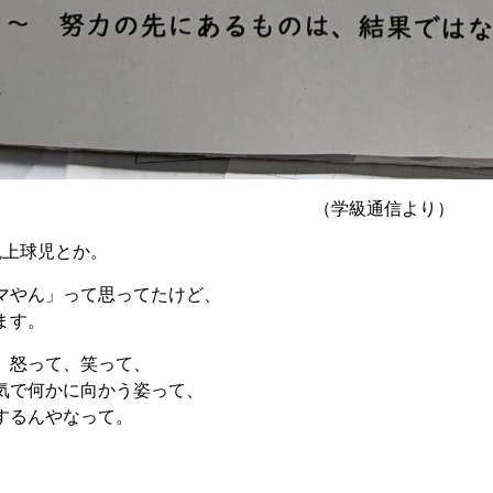
（学級通信より）
下剋上球児とか。
マやん」って思ってたけど、
ます。
、怒って、笑って、
気で何かに向かう姿って、
するんやなって。