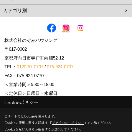
株式会社のぞみハウジング
〒617-0002
京都府向日市寺戸町向畑52-12
TEL：
0120-57-0707
/
075-924-0707
FAX：075-924-0770
＜営業時間＞9:30～18:00
＜定休日＞日曜日・水曜日
Cookieポリシー
Copyright (c) Nozomi Housing. All Rights Reserved.
当サイトではCookieを使用します。
Cookieの使用に関する詳細は 「
プライバシーポリシー
」をご覧ください。
Produced by
ゴデスクリエイト
Cookieを受け入れるか拒否するか選択してください。