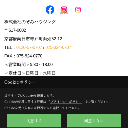
株式会社のぞみハウジング
〒617-0002
京都府向日市寺戸町向畑52-12
TEL：
0120-57-0707
/
075-924-0707
FAX：075-924-0770
＜営業時間＞9:30～18:00
＜定休日＞日曜日・水曜日
Cookieポリシー
Copyright (c) Nozomi Housing. All Rights Reserved.
当サイトではCookieを使用します。
Cookieの使用に関する詳細は 「
プライバシーポリシー
」をご覧ください。
Produced by
ゴデスクリエイト
Cookieを受け入れるか拒否するか選択してください。
同意する
同意しない