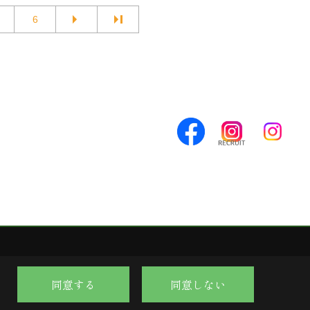
6
同意する
同意しない