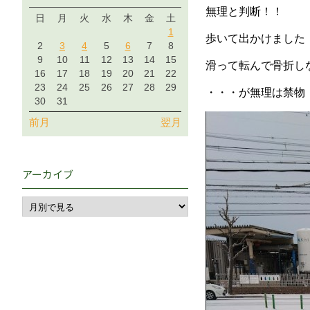
無理と判断！！
日
月
火
水
木
金
土
1
歩いて出かけました
2
3
4
5
6
7
8
9
10
11
12
13
14
15
滑って転んで骨折し
16
17
18
19
20
21
22
23
24
25
26
27
28
29
・・・が無理は禁物
30
31
前月
翌月
アーカイブ