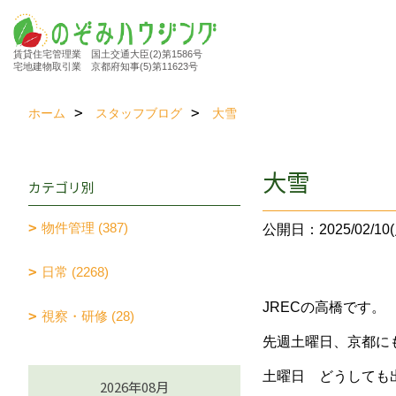
賃貸住宅管理業 国土交通大臣(2)第1586号
宅地建物取引業 京都府知事(5)第11623号
ホーム
スタッフブログ
大雪
大雪
カテゴリ別
物件管理 (387)
公開日：2025/02/10(
日常 (2268)
JRECの高橋です。
視察・研修 (28)
先週土曜日、京都に
土曜日 どうしても
2026年08月