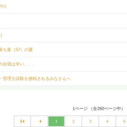
釣り
り
落ち葉（57）の夏
の合宿は辛い、、、
・管理士試験を挑戦されるみなさんへ
1ページ （全260ページ中）
1
2
3
4
5