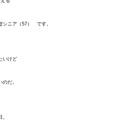
食える
ぼシニア（57） です。
たいけど
いのだ。
日。