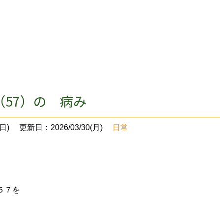
57）の 病み
日)
更新日：2026/03/30(月)
日常
５７を