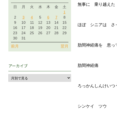
無事に 乗り越えた
日
月
火
水
木
金
土
1
2
3
4
5
6
7
8
9
10
11
12
13
14
15
ほぼ シニアは
16
17
18
19
20
21
22
23
24
25
26
27
28
29
30
31
肋間神経痛を 患っ
前月
翌月
アーカイブ
肋間神経痛
ろっかんしんけいつ
シンケイ ツウ