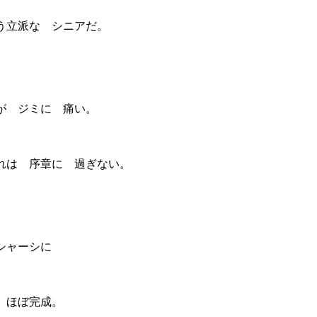
う立派な シニアだ。
が ジミに 痛い。
れは 序章に 過ぎない。
 シャーシに
 ほぼ完成。