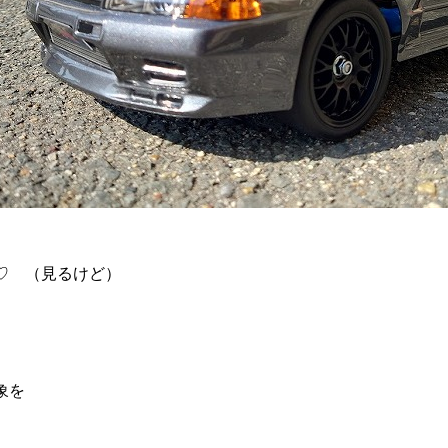
♡ （見るけど）
象を