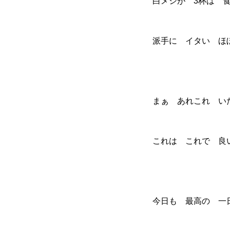
白メシが 3杯は 
派手に イタい ほ
まぁ あれこれ い
これは これで 良
今日も 最高の 一