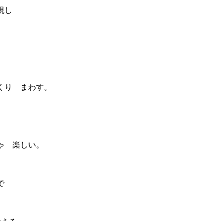
視し
くり まわす。
ゃ 楽しい。
で