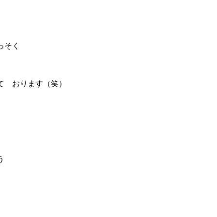
 さっそく
て おります（笑）
う