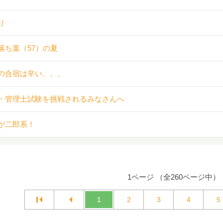
り
落ち葉（57）の夏
の合宿は辛い、、、
・管理士試験を挑戦されるみなさんへ
が二郎系！
1ページ （全260ページ中）
1
2
3
4
5