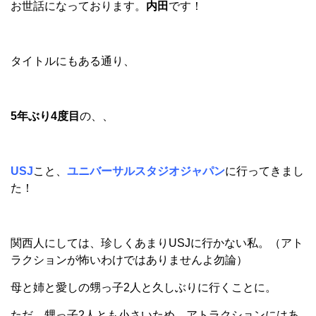
お世話になっております。
内田
です！
タイトルにもある通り、
5年ぶり4度目
の、、
USJ
こと、
ユニバーサルスタジオジャパン
に行ってきまし
た！
関西人にしては、珍しくあまりUSJに行かない私。（アト
ラクションが怖いわけではありませんよ勿論）
母と姉と愛しの甥っ子2人と久しぶりに行くことに。
ただ、甥っ子2人とも小さいため、アトラクションにはあ